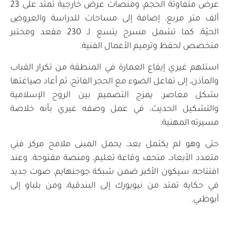
عرض متفاوتة الحجم، ومنصات عرض خارجية تمتد على 23
ألف متر مربع، إضافة إلى مساحات للدراسة والعروض
الحيّة، كما تشمل مسرح يتسع لـ 230 مقعد ومختبر
متخصص لحفظ وترميم الأعمال الفنية.
استلهم غيري إيقاع العمارة في المنطقة من تكرار القباب
والمآذن، إلى تفاعل الضوء مع الحجر الفاتح، ثم أعاد صياغتها
بشكل معاصر. يمزج التصميم بين الروح الإسلامية
والتشكيل الحديث، في عمل وصفه غيري بأنه خلاصة
مسيرته المهنية.
حتى وهو لم يكتمل بعد، يحمل المبنى ملامح مركز فني
متعدد الأبعاد، متحف وقاعة تعليم، ومنصة مفتوحة. وعند
افتتاحه، سيكون الأكبر ضمن شبكة جوجنهايم، صوت جديد
في حكاية تمتد من نيويورك إلى البندقية، ومن بلباو إلى
أبوظبي.