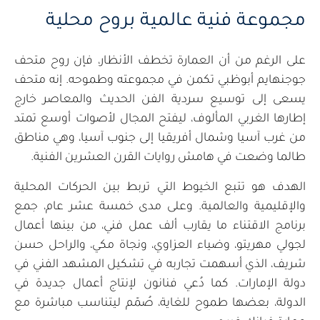
مجموعة فنية عالمية بروح محلية
على الرغم من أن العمارة تخطف الأنظار، فإن روح متحف
جوجنهايم أبوظبي تكمن في مجموعته وطموحه. إنه متحف
يسعى إلى توسيع سردية الفن الحديث والمعاصر خارج
إطارها الغربي المألوف، ليفتح المجال لأصوات أوسع تمتد
من غرب آسيا وشمال أفريقيا إلى جنوب آسيا، وهي مناطق
طالما وضعت في هامش روايات القرن العشرين الفنية.
الهدف هو تتبع الخيوط التي تربط بين الحركات المحلية
والإقليمية والعالمية. وعلى مدى خمسة عشر عام، جمع
برنامج الاقتناء ما يقارب ألف عمل فني، من بينها أعمال
لجولي مهريتو، وضياء العزاوي، ونجاة مكي، والراحل حسن
شريف، الذي أسهمت تجاربه في تشكيل المشهد الفني في
دولة الإمارات. كما دُعي فنانون لإنتاج أعمال جديدة في
الدولة، بعضها طموح للغاية، صُمّم ليتناسب مباشرة مع