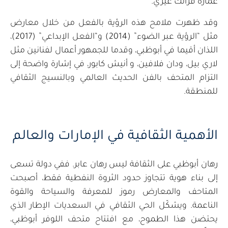
عمارة فرانك غيري.
وقد ظهرت ملامح هذه الرؤية بالفعل من خلال معارض
مثل “الرؤية عبر الضوء” (2014) و“الفعل الإبداعي” (2017)،
اللذان أقيما في أبوظبي، وقدما للجمهور أعمال لفنانين مثل
لاري بيل، ودان فلافين، و أنيش كابور، في إشارة واضحة إلى
التزام المتحف بالفن الحديث العالمي وبالنسيج الثقافي
للمنطقة.
الأهمية الثقافية في الإمارات والعالم
رهان أبوظبي على الثقافة ليس رهان عابر. ففي دولة تسعى
إلى بناء هوية تتجاوز حدود الثروة النفطية فقط، أصبحت
المتاحف والمعارض رموز للمعرفة والسياحة والقوة
الناعمة. ويشكّل الحي الثقافي في السعديات الإطار الذي
يحتضن هذا الطموح، مع افتتاح متحف اللوفر أبوظبي،