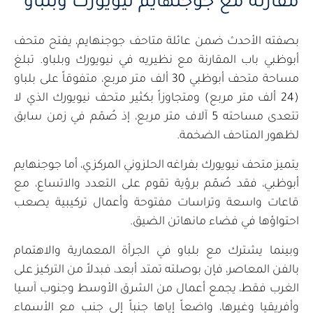
مقارنة مع جوجنهايم نيويورك وبلباو
بصفته الأحدث ضمن عائلة متاحف جوجنهايم، يفتح متحف
أبوظبي باب المقارنة مع نظيريه في نيويورك وبلباو. تبلغ
مساحة متحف أبوظبي 30 ألف متر مربع، متفوقاً على بلباو
(24 ألف متر مربع) ومتجاوزاً بكثير متحف نيويورك الذي لا
تتعدى مساحته 5 آلاف متر مربع، إذ صُمّم في زمن سابق
لظهور المتاحف الضخمة.
يتميز متحف نيويورك بفراغه الحلزوني المركزي، أما جوجنهايم
أبوظبي، فقد صُمّم برؤية تقوم على التعدد والاتساع، مع
قاعات واسعة وتراسات مفتوحة وأعمال تركيبية يصعب
احتواؤها في فضاء مانهاتن الضيق.
وبينما يشترك مع بلباو في الجرأة المعمارية والاهتمام
بالفن المعاصر، فإن بوصلته تمتد أبعد، فبدلاً من التركيز على
الغرب فقط، يجمع أعمال من الشرق الأوسط وجنوب آسيا
وأفريقيا وغيرها، واضعاً إياها جنباً إلى جنب مع الأسماء