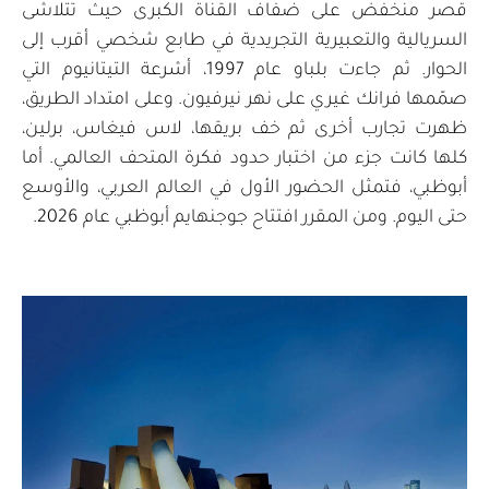
قصر منخفض على ضفاف القناة الكبرى حيث تتلاشى
السريالية والتعبيرية التجريدية في طابع شخصي أقرب إلى
الحوار. ثم جاءت بلباو عام 1997، أشرعة التيتانيوم التي
صمّمها فرانك غيري على نهر نيرفيون. وعلى امتداد الطريق،
ظهرت تجارب أخرى ثم خف بريقها، لاس فيغاس، برلين،
كلها كانت جزء من اختبار حدود فكرة المتحف العالمي. أما
أبوظبي، فتمثل الحضور الأول في العالم العربي، والأوسع
حتى اليوم. ومن المقرر افتتاح جوجنهايم أبوظبي عام 2026.